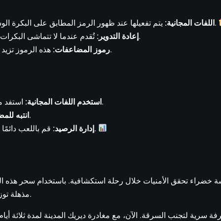
يتم تفعيلها عند ظهور الرمز المطابق على البكرة الوسطى، مما يمكن أن يزيد بشكل كبير من أرباحك.
اللفات المجانية:
تُقدم عندما لا تتماشى البكرات، مما يعطيك فرصًا أخرى لتشكيل تراكيب رابحة.
إعادة التدوير:
هذه الرموز تزيد من أرباحك عندما تجمع مع رموز الأوراق النقدية.
رموز المضاعفات:
استفد من اللفات الإضافية لزيادة أرباحك بشكل محتمل.
استخدم اللفات المجانية:
راقب رموز المضاعفات لزيادة جوائزك.
انتبه للم
قم باللعب دائمًا بشكل مسؤول للحصول على تجربة لعب إيجابية.
إدارة الرصيد:
مذهلة توزع مكافآت سخية، مما جعله أغنى مواطن في المدينة.
رفة سرية لتجنب السرقة. الآن، مع مغادرة ديريك المدينة لمدة ثلاثة أ