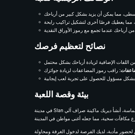
نصائح لتعظيم فرصك
ضاعفات:
بيئة وقصة اللعبة
في مدينة Slan الساحرة، كان ديريك مواطنًا عاديًا حتى عثر على ماسة خضراء تحقق الأمنيات خلال رحلة استكشافية. باستخدام سحر هذه الماسة، أنشأ ديريك ماكينة صراف آلي
يام لحضور مأدبة، لديك الفرصة لدخول الغرفة ومحاولة