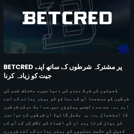
BETCRED پر مشترکہ شرطوں کے ساتھ اپنے
جیت کو زیادہ کرنا
کھیلوں کی شرط بندی کی دنیامیں، مختلف قسم کی
شرطوں کو سمجھنا آپ کے منافع کو بہتر بنانے کے لئے
اہم ہے۔ سب سے دلچسپ پہلوؤں میں سے ایک مرکب شرطوں
کا استعمال ہے۔ یہ مکمل گائیڈ ان شرطوں کے نوانسز
کو بیان کرتا ہے، ان کی اقسام کو تلاش کر کے آپ کے
کھیل کی حکمت عملیوں کو بہتر بنانے کے لئے ضروری