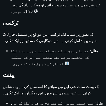
تین شرطوں میں سے دو جیت جائیں تو ممکنہ ادائیگی روپے
51.20 ہوگی۔
ٹرکسی
2/3 کے تصور پر مبنی، ایک ٹرکسی تین مواقع پر مشتمل چار
شرطیں شامل کرتی ہے: تین دوگلیوں کے ساتھ اور ایک تگلی۔
مثال:
فٹ بال میچوں کے مختلف نتائج پر شرط لگا
کر مختلف مرکب بنا سکتے ہیں جو کہ ممکنہ
ادائیگی کو بڑھا سکتے ہیں۔
پیٹنٹ
ایک پیٹنٹ سات شرطیں تین مواقع کا استعمال کرتے ہوئے شامل
کرتی ہے: تین سیدھی شرطیں، تین دوگلیاں اور ایک تگلی۔
مثال:
تین ٹینس میچوں کے نتائج پر شرط لگا کرنا،