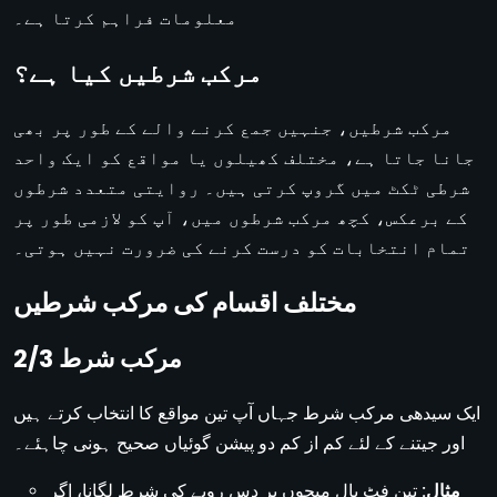
معلومات فراہم کرتا ہے۔
مرکب شرطیں کیا ہے؟
مرکب شرطیں، جنہیں جمع کرنے والے کے طور پر بھی
جانا جاتا ہے، مختلف کھیلوں یا مواقع کو ایک واحد
شرطی ٹکٹ میں گروپ کرتی ہیں۔ روایتی متعدد شرطوں
کے برعکس، کچھ مرکب شرطوں میں، آپ کو لازمی طور پر
تمام انتخابات کو درست کرنے کی ضرورت نہیں ہوتی۔
مختلف اقسام کی مرکب شرطیں
مرکب شرط 2/3
ایک سیدھی مرکب شرط جہاں آپ تین مواقع کا انتخاب کرتے ہیں
اور جیتنے کے لئے کم از کم دو پیشن گوئیاں صحیح ہونی چاہئے۔
مثال:
تین فٹ بال میچوں پر دس روپے کی شرط لگانا، اگر