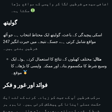
اضافی سیدھی شرطیں لگا کر واپسی کے مواقع بڑھا
سکتا ہے۔
گولیتھ
اسکی پیچیدگی کے باعث، گولیتھ ایک محتاط انتخاب ہے جو آٹھ
مواقع شامل کرتی ہے، جسکے نتیجے میں حیرت انگیز 247
شرطیں بنتی ہیں۔
مثال:
مختلف کھیلوں کے نتائج کا استعمال کرتے ہوئے ایک
وسیع شرط کا مکسموم بنانے اور ممکنہ واپسی کا بڑھانے کا
موقع۔
فوائد اور غور و فکر
مرکب شرطیں آپ کے جیت کو زیادہ کرنے کے لئے ایک
حکمت عملی اپنانا کی پیشکش کرتی ہیں۔ تاہم، ہر
شرط کی قسم کے ساتھ پیچیدگی بڑھ جاتی ہے۔ صحیح