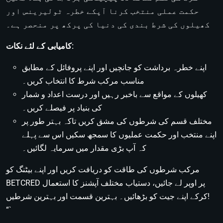
حکمت عملی منتخب کرنا آپکے خطرہ ٹولیرینس اور
کھیلوں کی شرط بندی کی دنیا کی پرکھ پر منحصر ہے۔
کامیابی کے لئے نکات:
اپنے خطرہ برداشت کو جانچیں اور اپنے پروفائل کے مطابق
مناسب مرکب شرط کا انتخاب کریں۔
کھیلوں کے مواقع سے باخبر رہیں اور درست اعداد و شمار
کی بنیاد پر فیصلے کریں۔
مختلف قسم کی شرطوں کی مشق کریں تاکہ بہتر طور پر
اپنے منتخب اور حکمت عملیوں کا سمجھ سکیں اس سے پہلے
کہ آپ بڑی مقدار میں سرمایہ لگائیں۔
مرکب شرطوں کی طاقت کو دریافت کریں اور اپنے بیٹنگ کو
BETCRED پر اوپر لے جائیں، دستیاب مختلف آپشنز کا استعمال
کرکے اپنے جیت کو بڑھائیں۔ بہترین قسمت اور بہترین شرطیں!
“`