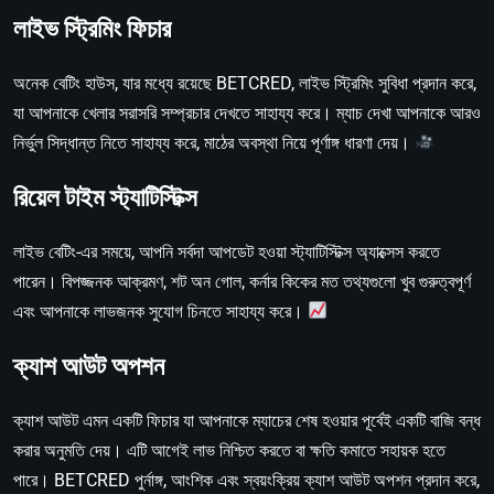
লাইভ স্ট্রিমিং ফিচার
অনেক বেটিং হাউস, যার মধ্যে রয়েছে BETCRED, লাইভ স্ট্রিমিং সুবিধা প্রদান করে,
যা আপনাকে খেলার সরাসরি সম্প্রচার দেখতে সাহায্য করে। ম্যাচ দেখা আপনাকে আরও
নির্ভুল সিদ্ধান্ত নিতে সাহায্য করে, মাঠের অবস্থা নিয়ে পূর্ণাঙ্গ ধারণা দেয়।
রিয়েল টাইম স্ট্যাটিস্টিক্স
লাইভ বেটিং-এর সময়ে, আপনি সর্বদা আপডেট হওয়া স্ট্যাটিস্টিক্স অ্যাক্সেস করতে
পারেন। বিপজ্জনক আক্রমণ, শট অন গোল, কর্নার কিকের মত তথ্যগুলো খুব গুরুত্বপূর্ণ
এবং আপনাকে লাভজনক সুযোগ চিনতে সাহায্য করে।
ক্যাশ আউট অপশন
ক্যাশ আউট এমন একটি ফিচার যা আপনাকে ম্যাচের শেষ হওয়ার পূর্বেই একটি বাজি বন্ধ
করার অনুমতি দেয়। এটি আগেই লাভ নিশ্চিত করতে বা ক্ষতি কমাতে সহায়ক হতে
পারে। BETCRED পুর্নাঙ্গ, আংশিক এবং স্বয়ংক্রিয় ক্যাশ আউট অপশন প্রদান করে,