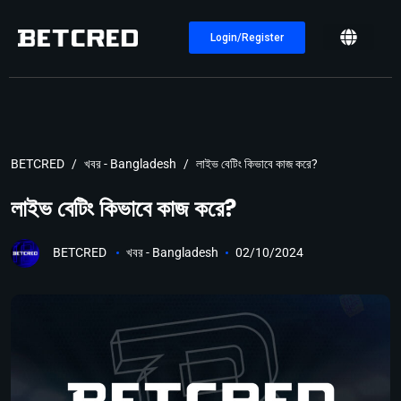
Login/Register
BETCRED
খবর - Bangladesh
লাইভ বেটিং কিভাবে কাজ করে?
লাইভ বেটিং কিভাবে কাজ করে?
BETCRED
খবর - Bangladesh
02/10/2024