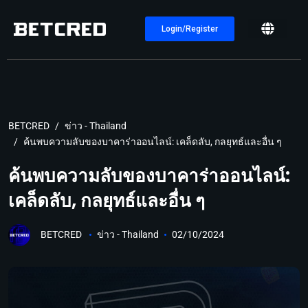
Login/Register
BETCRED
ข่าว - Thailand
ค้นพบความลับของบาคาร่าออนไลน์: เคล็ดลับ, กลยุทธ์และอื่น ๆ
ค้นพบความลับของบาคาร่าออนไลน์:
เคล็ดลับ, กลยุทธ์และอื่น ๆ
BETCRED
ข่าว - Thailand
02/10/2024