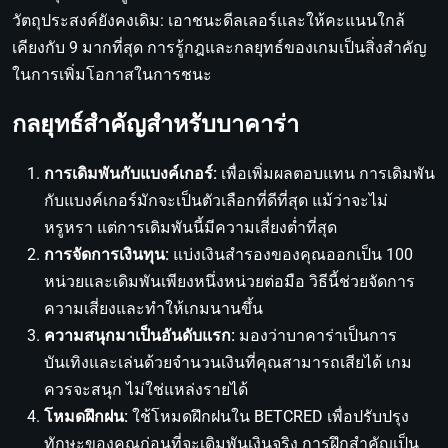
วัตถุประสงค์ยังคงเดิม: เอาชนะดีลเลอร์และให้คะแนนใกล้
เคียงกับ 9 มากที่สุด การรู้กฎและกลยุทธ์ของเกมเป็นสิ่งสำคัญ
ในการเพิ่มโอกาสในการชนะ
กลยุทธ์สำคัญสำหรับบาคาร่า
การเดิมพันกับแบงค์เกอร์:
เพื่อเพิ่มผลตอบแทน การเดิมพัน
กับแบงค์เกอร์มักจะเป็นตัวเลือกที่ดีที่สุด แม้ว่าจะไม่
หรูหรา แต่การเดิมพันนี้มีความเสี่ยงต่ำที่สุด
การจัดการเงินทุน:
แบ่งเงินสำรองของคุณออกเป็น 100
หน่วยและเดิมพันเพียงหนึ่งหน่วยต่อมือ วิธีนี้ช่วยจัดการ
ความเสี่ยงและทำให้เกมนานขึ้น
ความสนุกมาเป็นอันดับแรก:
มองว่าบาคาร่าเป็นการ
บันเทิงและเล่นด้วยจำนวนเงินที่คุณสามารถเสียได้ เกม
ควรจะสนุก ไม่ใช่แหล่งรายได้
โหมดฝึกฝน:
ใช้โหมดฝึกฝนใน BETCRED เพื่อปรับปรุง
ทักษะของคุณก่อนที่จะเดิมพันเงินจริง การฝึกสำคัญเป็น