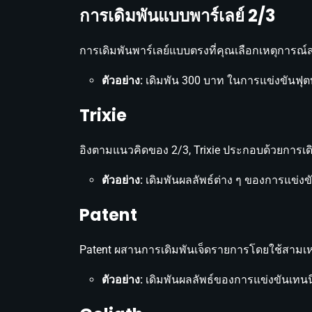
การเดิมพันแบบพาร์เลย์ 2/3
การเดิมพันพาร์เลย์แบบตรงที่คุณเลือกเหตุการ
ตัวอย่าง:
เดิมพัน 300 บาท ในการแข่งขันฟ
Trixie
อิงตามแนวคิดของ 2/3, Trixie ประกอบด้วยการเดิ
ตัวอย่าง:
เดิมพันผลลัพธ์ต่าง ๆ ของการแข่งข
Patent
Patent ผสานการเดิมพันเจ็ดรายการโดยใช้สามเหต
ตัวอย่าง:
เดิมพันผลลัพธ์ของการแข่งขันเทนนิ