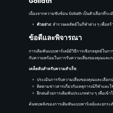
Goliath
เนื่องจากความซับซ้อน Goliath เป็นตัวเลือกที่ระ
ตัวอย่าง:
สำรวจผลลัพธ์ในกีฬาต่าง ๆ เพื่อส
ข้อดีและพิจารณา
การเดิมพันแบบพาร์เลย์มีวิธีการเชิงกลยุทธ์ในการ
กับความพร้อมในการรับความเสี่ยงของคุณและก
เคล็ดลับสำหรับความสำเร็จ:
ประเมินการรับความเสี่ยงของคุณและเลือก
ติดตามข่าวสารเกี่ยวกับเหตุการณ์กีฬาและใช้
ฝึกฝนด้วยการเดิมพันประเภทต่าง ๆ เพื่อเข
ค้นพบพลังของการเดิมพันแบบพาร์เลย์และยกระดับเ