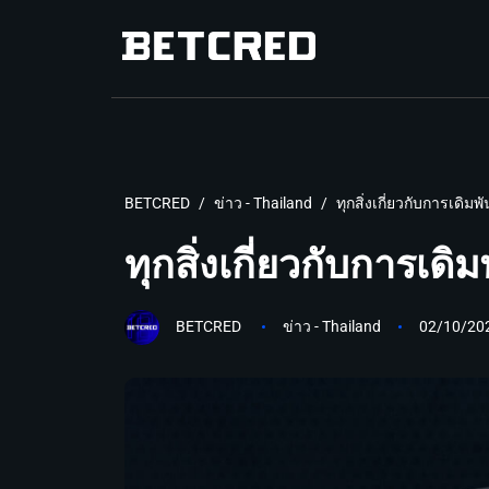
BETCRED
ข่าว - Thailand
ทุกสิ่งเกี่ยวกับการเด
ทุกสิ่งเกี่ยวกับการเ
BETCRED
ข่าว - Thailand
02/10/20