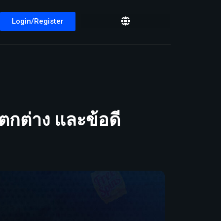
Login/Register
República Dominicana
ตกต่าง และข้อดี