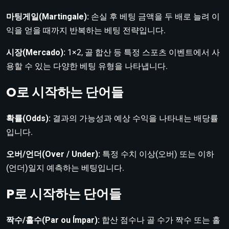
마팅게일(Martingale):
손실 후 베팅 금액을 두 배로 늘려 이
익을 얻을 때까지 반복하는 베팅 전략입니다.
시장(Mercado):
1×2, 골 합산 등 특정 스포츠 이벤트에서 사
용할 수 있는 다양한 베팅 유형을 나타냅니다.
O로 시작하는 단어들
확률(Odds):
결과의 가능성과 예상 수익을 나타내는 배당률
입니다.
오버/언더(Over / Under):
특정 수치 이상(오버) 또는 이하
(언더)일지 예측하는 베팅입니다.
P로 시작하는 단어들
짝수/홀수(Par ou Ímpar):
합산 점수나 골 수가 짝수 또는 홀