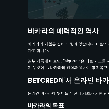
바카라의 매력적인 역사
바카라의 기원은 신비에 쌓여 있습니다. 이탈리아일까요,
다고 합니다.
일부 기록에 따르면, Falguerein은 타로 
이 무엇이든, 바카라의 전설과 역사는 흥미롭고
BETCRED에서 온라인 바
온라인 바카라에 뛰어들기 전에 기초와 기본 전
바카라의 목표