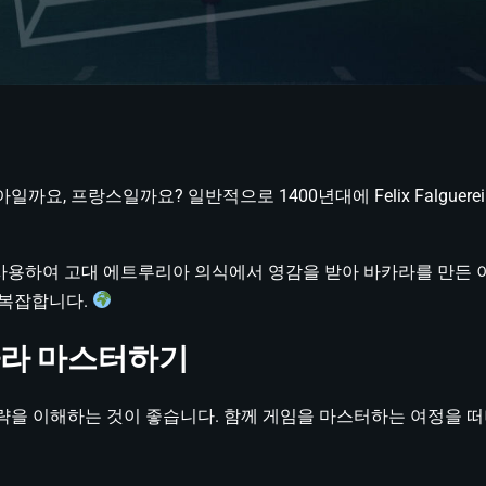
 프랑스일까요? 일반적으로 1400년대에 Felix Falguerein (또
카드를 사용하여 고대 에트루리아 의식에서 영감을 받아 바카라를 만
 복잡합니다.
카라 마스터하기
략을 이해하는 것이 좋습니다. 함께 게임을 마스터하는 여정을 