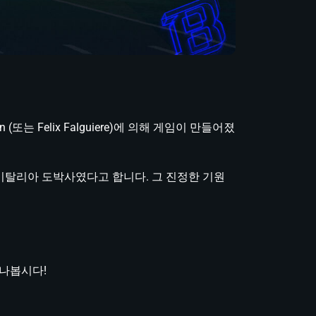
는 Felix Falguiere)에 의해 게임이 만들어졌
든 이탈리아 도박사였다고 합니다. 그 진정한 기원
떠나봅시다!