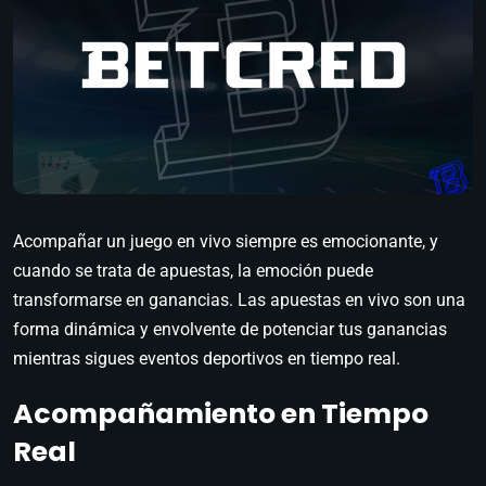
Acompañar un juego en vivo siempre es emocionante, y
cuando se trata de apuestas, la emoción puede
transformarse en ganancias. Las apuestas en vivo son una
forma dinámica y envolvente de potenciar tus ganancias
mientras sigues eventos deportivos en tiempo real.
Acompañamiento en Tiempo
Real