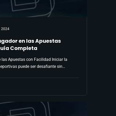
t 2024
Jugador en las Apuestas
Guía Completa
 las Apuestas con Facilidad Iniciar la
eportivas puede ser desafiante sin…