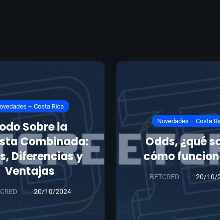
ovedades – Costa Rica
Novedades – Costa Ri
odo Sobre la
sta Combinada:
Odds, ¿qué s
s, Diferencias y
cómo funcio
Ventajas
BETCRED
20/10/
TCRED
20/10/2024