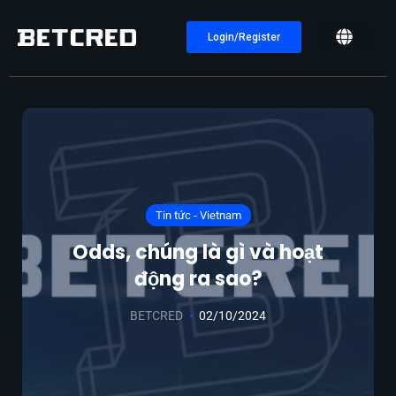
Login/Register
Tin tức - Vietnam
Odds, chúng là gì và hoạt
động ra sao?
BETCRED
02/10/2024