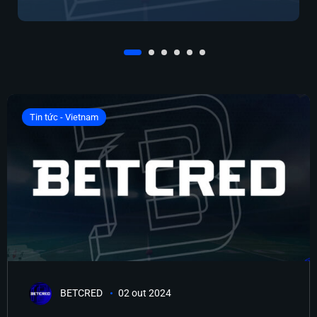
Tin tức - Vietnam
BETCRED
02 out 2024