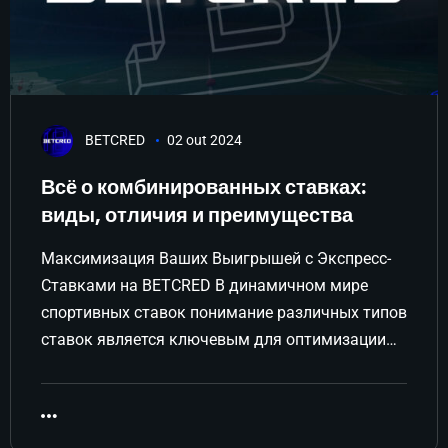
BETCRED
02 out 2024
Всё о комбинированных ставках:
виды, отличия и преимущества
Максимизация Ваших Выигрышей с Экспресс-
Ставками на BETCRED В динамичном мире
спортивных ставок понимание различных типов
ставок является ключевым для оптимизации…