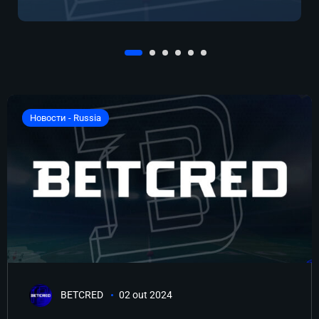
Новости - Russia
BETCRED
02 out 2024