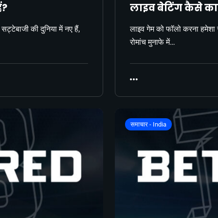
ं?
लाइव बेटिंग कैसे क
टेबाजी की दुनिया में नए हैं,
लाइव गेम को फॉलो करना हमेशा र
रोमांच मुनाफे में…
समाचार - India