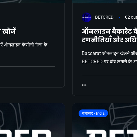
BETCRED
02 ou
 खोजें
ऑनलाइन बैकारैट के र
रणनीतियाँ और अध
रें ऑनलाइन कैसीनो गेम्स के
Baccarat ऑनलाइन खेलने और जी
BETCRED पर दांव लगाने के अन
समाचार - India