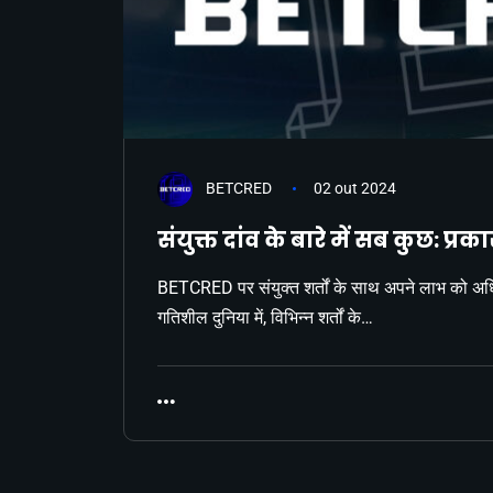
BETCRED
02 out 2024
संयुक्त दांव के बारे में सब कुछ: प्
BETCRED पर संयुक्त शर्तों के साथ अपने लाभ को अधिकत
गतिशील दुनिया में, विभिन्न शर्तों के…