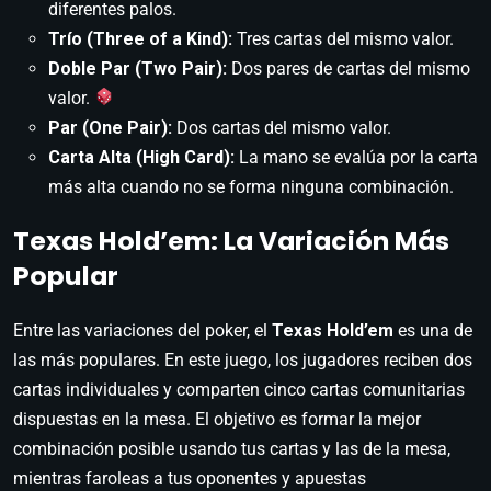
diferentes palos.
Trío (Three of a Kind):
Tres cartas del mismo valor.
Doble Par (Two Pair):
Dos pares de cartas del mismo
valor.
Par (One Pair):
Dos cartas del mismo valor.
Carta Alta (High Card):
La mano se evalúa por la carta
más alta cuando no se forma ninguna combinación.
Texas Hold’em: La Variación Más
Popular
Entre las variaciones del poker, el
Texas Hold’em
es una de
las más populares. En este juego, los jugadores reciben dos
cartas individuales y comparten cinco cartas comunitarias
dispuestas en la mesa. El objetivo es formar la mejor
combinación posible usando tus cartas y las de la mesa,
mientras faroleas a tus oponentes y apuestas