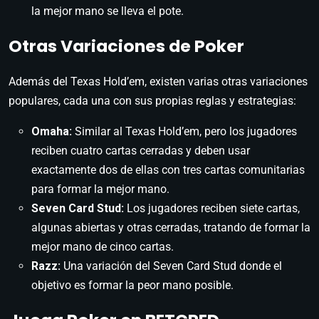
la mejor mano se lleva el pote.
Otras Variaciones de Poker
Además del Texas Hold’em, existen varias otras variaciones
populares, cada una con sus propias reglas y estrategias:
Omaha:
Similar al Texas Hold’em, pero los jugadores
reciben cuatro cartas cerradas y deben usar
exactamente dos de ellas con tres cartas comunitarias
para formar la mejor mano.
Seven Card Stud:
Los jugadores reciben siete cartas,
algunas abiertas y otras cerradas, tratando de formar la
mejor mano de cinco cartas.
Razz:
Una variación del Seven Card Stud donde el
objetivo es formar la peor mano posible.