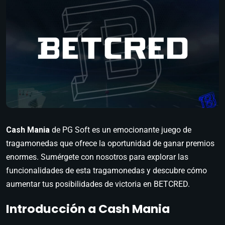
Cash Mania
de PG Soft es un emocionante juego de
tragamonedas que ofrece la oportunidad de ganar premios
enormes. Sumérgete con nosotros para explorar las
funcionalidades de esta tragamonedas y descubre cómo
aumentar tus posibilidades de victoria en BETCRED.
Introducción a Cash Mania