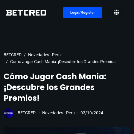
Login/Register
BETCRED
Novedades - Peru
Cómo Jugar Cash Mania: ¡Descubre los Grandes Premios!
Cómo Jugar Cash Mania:
¡Descubre los Grandes
Premios!
BETCRED
Novedades - Peru
02/10/2024