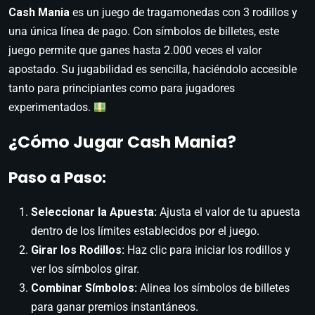
Cash Mania
es un juego de tragamonedas con 3 rodillos y
una única línea de pago. Con símbolos de billetes, este
juego permite que ganes hasta 2.000 veces el valor
apostado. Su jugabilidad es sencilla, haciéndolo accesible
tanto para principiantes como para jugadores
experimentados.
¿Cómo Jugar Cash Mania?
Paso a Paso:
Seleccionar la Apuesta:
Ajusta el valor de tu apuesta
dentro de los límites establecidos por el juego.
Girar los Rodillos:
Haz clic para iniciar los rodillos y
ver los símbolos girar.
Combinar Símbolos:
Alinea los símbolos de billetes
para ganar premios instantáneos.