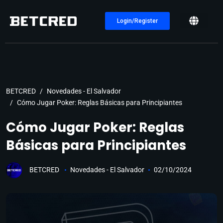
Login/Register
BETCRED
Novedades - El Salvador
Cómo Jugar Poker: Reglas Básicas para Principiantes
Cómo Jugar Poker: Reglas
Básicas para Principiantes
BETCRED
Novedades - El Salvador
02/10/2024