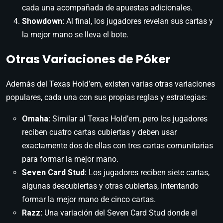
cada una acompañada de apuestas adicionales.
Showdown:
Al final, los jugadores revelan sus cartas y
la mejor mano se lleva el bote.
Otras Variaciones de Póker
Además del Texas Hold’em, existen varias otras variaciones
populares, cada una con sus propias reglas y estrategias:
Omaha:
Similar al Texas Hold’em, pero los jugadores
reciben cuatro cartas cubiertas y deben usar
exactamente dos de ellas con tres cartas comunitarias
para formar la mejor mano.
Seven Card Stud:
Los jugadores reciben siete cartas,
algunas descubiertas y otras cubiertas, intentando
formar la mejor mano de cinco cartas.
Razz:
Una variación del Seven Card Stud donde el