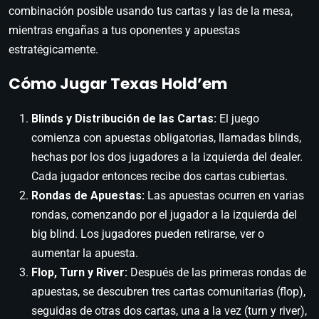
combinación posible usando tus cartas y las de la mesa,
mientras engañas a tus oponentes y apuestas
estratégicamente.
Cómo Jugar Texas Hold’em
Blinds y Distribución de las Cartas:
El juego
comienza con apuestas obligatorias, llamadas blinds,
hechas por los dos jugadores a la izquierda del dealer.
Cada jugador entonces recibe dos cartas cubiertas.
Rondas de Apuestas:
Las apuestas ocurren en varias
rondas, comenzando por el jugador a la izquierda del
big blind. Los jugadores pueden retirarse, ver o
aumentar la apuesta.
Flop, Turn y River:
Después de las primeras rondas de
apuestas, se descubren tres cartas comunitarias (flop),
seguidas de otras dos cartas, una a la vez (turn y river),