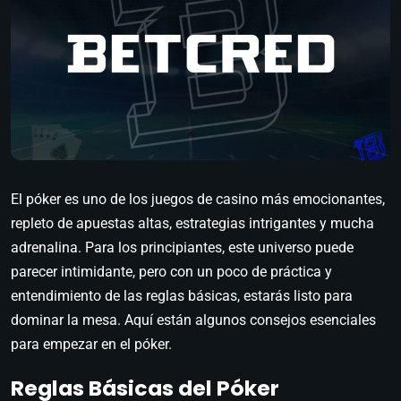
El póker es uno de los juegos de casino más emocionantes,
repleto de apuestas altas, estrategias intrigantes y mucha
adrenalina. Para los principiantes, este universo puede
parecer intimidante, pero con un poco de práctica y
entendimiento de las reglas básicas, estarás listo para
dominar la mesa. Aquí están algunos consejos esenciales
para empezar en el póker.
Reglas Básicas del Póker