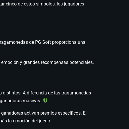
ar cinco de estos símbolos, los jugadores
a tragamonedas de PG Soft proporciona una
de emoción y grandes recompensas potenciales.
 distintos. A diferencia de las tragamonedas
s ganadoras masivas.
 ganadoras activan premios específicos. El
ás la emoción del juego.