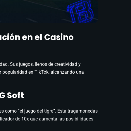
ción en el Casino
dad. Sus juegos, llenos de creatividad y
do popularidad en TikTok, alcanzando una
G Soft
res como “el juego del tigre”. Esta tragamonedas
plicador de 10x que aumenta las posibilidades