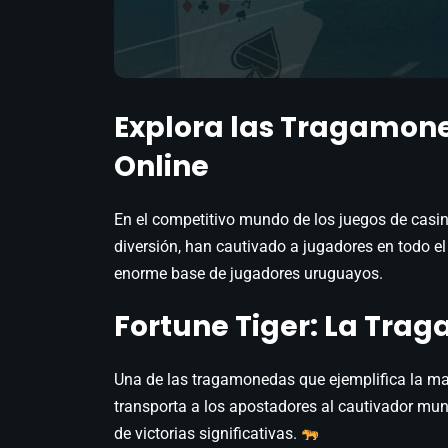
Explora las Tragamone
Online
En el competitivo mundo de los juegos de casin
diversión, han cautivado a jugadores en todo 
enorme base de jugadores uruguayos.
Fortune Tiger: La Tr
Una de las tragamonedas que ejemplifica la ma
transporta a los apostadores al cautivador mun
de victorias significativas.