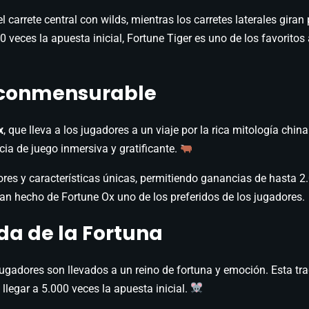
 el carrete central con wilds, mientras los carretes laterales gi
 veces la apuesta inicial, Fortune Tiger es uno de los favoritos 
Inconmensurable
x
, que lleva a los jugadores a un viaje por la rica mitología chi
cia de juego inmersiva y gratificante.
res y características únicas, permitiendo ganancias de hasta 2.
han hecho de Fortune Ox uno de los preferidos de los jugadores.
da de la Fortuna
 jugadores son llevados a un reino de fortuna y emoción. Esta 
legar a 5.000 veces la apuesta inicial.