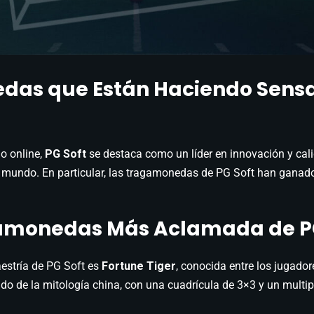
das que Están Haciendo Sensa
o online,
PG Soft
se destaca como un líder en innovación y cali
el mundo. En particular, las tragamonedas de PG Soft han gana
agamonedas Más Aclamada de P
estría de PG Soft es
Fortune Tiger
, conocida entre los jugado
do de la mitología china, con una cuadrícula de 3×3 y un multi