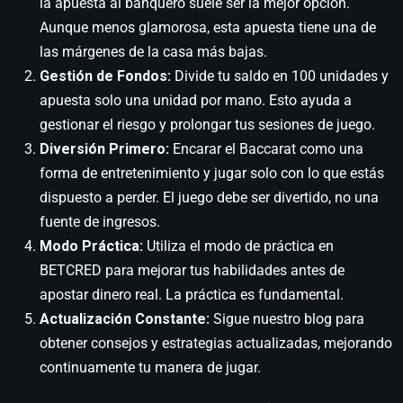
la apuesta al banquero suele ser la mejor opción.
Aunque menos glamorosa, esta apuesta tiene una de
las márgenes de la casa más bajas.
Gestión de Fondos:
Divide tu saldo en 100 unidades y
apuesta solo una unidad por mano. Esto ayuda a
gestionar el riesgo y prolongar tus sesiones de juego.
Diversión Primero:
Encarar el Baccarat como una
forma de entretenimiento y jugar solo con lo que estás
dispuesto a perder. El juego debe ser divertido, no una
fuente de ingresos.
Modo Práctica:
Utiliza el modo de práctica en
BETCRED para mejorar tus habilidades antes de
apostar dinero real. La práctica es fundamental.
Actualización Constante:
Sigue nuestro blog para
obtener consejos y estrategias actualizadas, mejorando
continuamente tu manera de jugar.