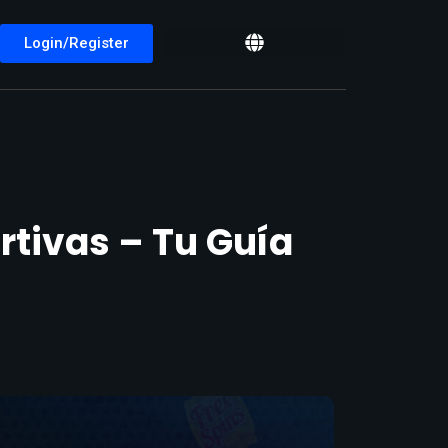
Login/Register
República Dominicana
rtivas – Tu Guía