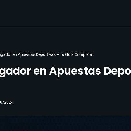
Jugador en Apuestas Deportivas – Tu Guía Completa
ugador en Apuestas Depo
0/2024