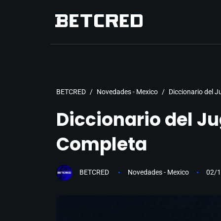
BETCRED
Novedades - Mexico
Diccionario del 
Diccionario del J
Completa
BETCRED
Novedades - Mexico
02/1