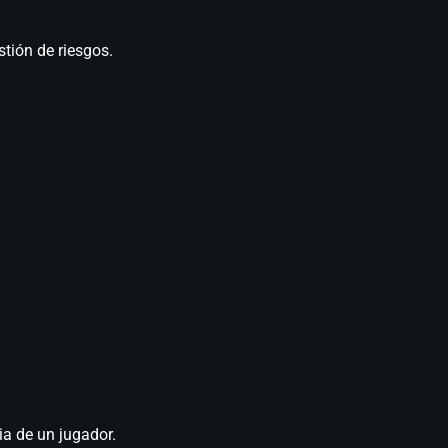
stión de riesgos.
a de un jugador.