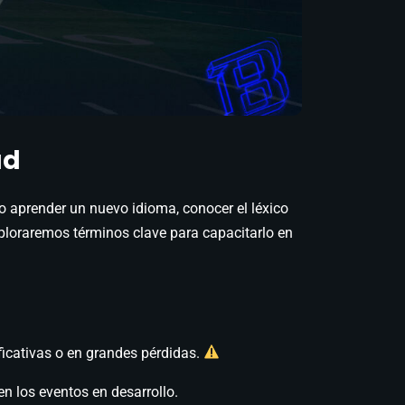
ad
mo aprender un nuevo idioma, conocer el léxico
ploraremos términos clave para capacitarlo en
ficativas o en grandes pérdidas.
n los eventos en desarrollo.