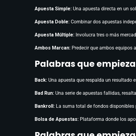
Apuesta Simple:
Una apuesta directa en un sol
Apuesta Doble:
Combinar dos apuestas indepen
Apuesta Múltiple:
Involucra tres o más mercado
Ambos Marcan:
Predecir que ambos equipos an
Palabras que empieza
Back:
Una apuesta que respalda un resultado e
Bad Run:
Una serie de apuestas fallidas, resalt
Bankroll:
La suma total de fondos disponibles p
Bolsa de Apuestas:
Plataforma donde los apost
Palabras que empieza