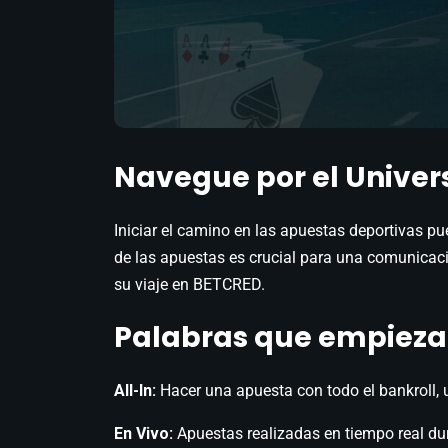
Navegue por el Univer
Iniciar el camino en las apuestas deportivas pu
de las apuestas es crucial para una comunicaci
su viaje en BETCRED.
Palabras que empieza
All-In:
Hacer una apuesta con todo el bankroll, 
En Vivo:
Apuestas realizadas en tiempo real du