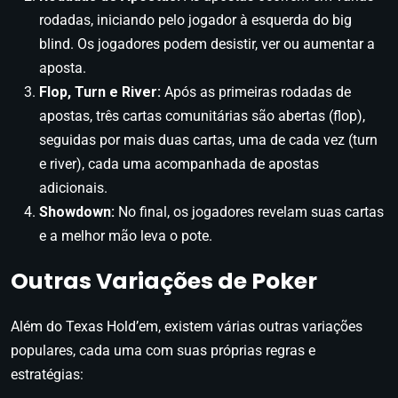
rodadas, iniciando pelo jogador à esquerda do big
blind. Os jogadores podem desistir, ver ou aumentar a
aposta.
Flop, Turn e River:
Após as primeiras rodadas de
apostas, três cartas comunitárias são abertas (flop),
seguidas por mais duas cartas, uma de cada vez (turn
e river), cada uma acompanhada de apostas
adicionais.
Showdown:
No final, os jogadores revelam suas cartas
e a melhor mão leva o pote.
Outras Variações de Poker
Além do Texas Hold’em, existem várias outras variações
populares, cada uma com suas próprias regras e
estratégias: