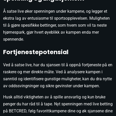
Å satse live øker spenningen under kampene, og legger et
ekstra lag av entusiasme til sportsopplevelsen. Muligheten
til å gjøre spesifikke bettinger, som hvem som vil ta neste
hjørnespark, gjør hvert øyeblikk av kampen enda mer
spennende.
Fortjenestepotensial
Ved å satse live, har du sjansen til å oppnå fortjeneste på en
raskere og mer direkte måte. Ved å analysere kampen i
sanntid og identifisere gunstige muligheter, kan du dra nytte
av oddssvingninger og sikre gevinster under kampen.
Husk alltid viktigheten av å spille ansvarlig og kun bruke
penger du har råd til å tape. Nyt spenningen med live betting
på BETCRED, følg favorittkampene dine og øk sjansene dine