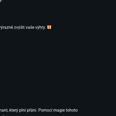
výrazně zvýšit vaše výhry.
ant, který plní přání. Pomocí magie tohoto