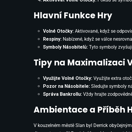
Hlavní Funkce Hry
Volné Otočky:
Aktivované, když se odpovíd
Respiny:
Nabízené, když se válce nesrovnají
Symboly Násobitelů:
Tyto symboly zvyšuj
Tipy na Maximalizaci 
Využijte Volné Otočky:
Využijte extra otoč
Pozor na Násobitele:
Sledujte symboly nás
Správa Bankrollu:
Vždy hrajte zodpovědně 
Ambientace a Příběh 
V kouzelném městě Slan byl Derrick obyčejným 