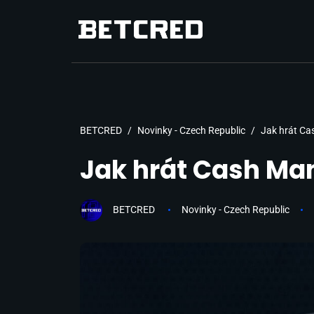
BETCRED
Novinky - Czech Republic
Jak hrát Cas
Jak hrát Cash Man
BETCRED
Novinky - Czech Republic