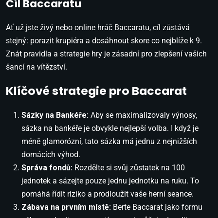
Cíl Baccaratu
Ať už jste živý nebo online hráč Baccaratu, cíl zůstává
stejný: porazit krupiéra a dosáhnout skore co nejblíže k 9.
Znát pravidla a strategie hry je zásadní pro zlepšení vašich
šancí na vítězství.
Klíčové strategie pro Baccarat
Sázky na Bankéře:
Aby se maximalizovaly výnosy,
sázka na bankéře je obvykle nejlepší volba. I když je
méně glamorózní, tato sázka má jednu z nejnižších
domácích výhod.
Správa fondů:
Rozdělte si svůj zůstatek na 100
jednotek a sázejte pouze jednu jednotku na ruku. To
pomáhá řídit riziko a prodloužit vaše herní seance.
Zábava na prvním místě:
Berte Baccarat jako formu