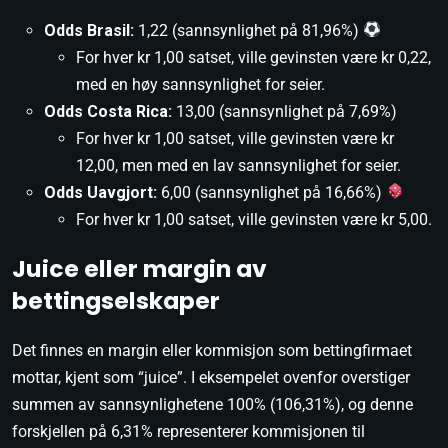
Odds Brasil:
1,22 (sannsynlighet på 81,96%)
For hver kr 1,00 satset, ville gevinsten være kr 0,22,
med en høy sannsynlighet for seier.
Odds Costa Rica:
13,00 (sannsynlighet på 7,69%)
For hver kr 1,00 satset, ville gevinsten være kr
12,00, men med en lav sannsynlighet for seier.
Odds Uavgjort:
6,00 (sannsynlighet på 16,66%)
For hver kr 1,00 satset, ville gevinsten være kr 5,00.
Juice eller margin av
bettingselskaper
Det finnes en margin eller kommisjon som bettingfirmaet
mottar, kjent som “juice”. I eksempelet ovenfor overstiger
summen av sannsynlighetene 100% (106,31%), og denne
forskjellen på 6,31% representerer kommisjonen til