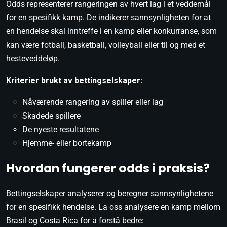
Odds representerer rangeringen av hvert lag i et veddemål
for en spesifikk kamp. De indikerer sannsynligheten for at
en hendelse skal inntreffe i en kamp eller konkurranse, som
kan være fotball, basketball, volleyball eller til og med et
hesteveddeløp.
Kriterier brukt av bettingselskaper:
Nåværende rangering av spiller eller lag
Skadede spillere
De nyeste resultatene
Hjemme- eller bortekamp
Hvordan fungerer odds i praksis?
Bettingselskaper analyserer og beregner sannsynlighetene
for en spesifikk hendelse. La oss analysere en kamp mellom
Brasil og Costa Rica for å forstå bedre: