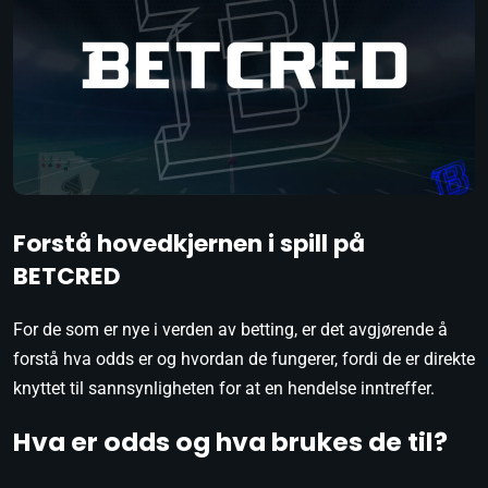
Forstå hovedkjernen i spill på
BETCRED
For de som er nye i verden av betting, er det avgjørende å
forstå hva odds er og hvordan de fungerer, fordi de er direkte
knyttet til sannsynligheten for at en hendelse inntreffer.
Hva er odds og hva brukes de til?