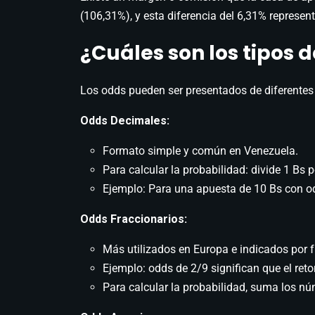
(106,31%), y esta diferencia del 6,31% represen
¿Cuáles son los tipos 
Los odds pueden ser presentados de diferentes 
Odds Decimales:
Formato simple y común en Venezuela.
Para calcular la probabilidad: divide 1 Bs p
Ejemplo: Para una apuesta de 10 Bs con od
Odds Fraccionarios:
Más utilizados en Europa e indicados por f
Ejemplo: odds de 2/9 significan que el reto
Para calcular la probabilidad, suma los núme