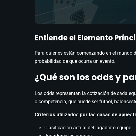
Entiende el Elemento Princ
Para quienes están comenzando en el mundo de 
probabilidad de que ocurra un evento.
¿Qué son los odds y pa
Los odds representan la cotización de cada equ
o competencia, que puede ser fútbol, baloncesto
Criterios utilizados por las casas de apuest
Clasificación actual del jugador o equipo
Jugadores lesionados