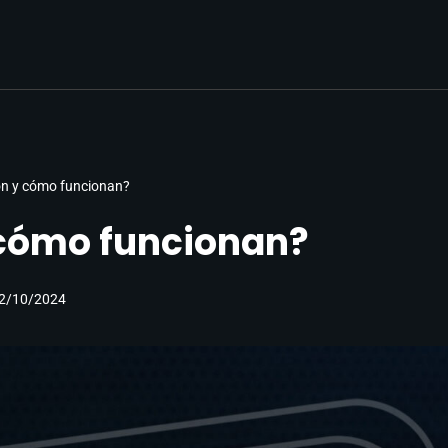
on y cómo funcionan?
 cómo funcionan?
2/10/2024