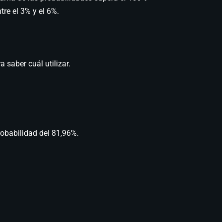
re el 3% y el 6%.
saber cuál utilizar.
robabilidad del 81,96%.