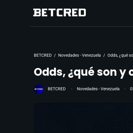
BETCRED
Novedades - Venezuela
Odds, ¿qué s
Odds, ¿qué son y
BETCRED
Novedades - Venezuela
0