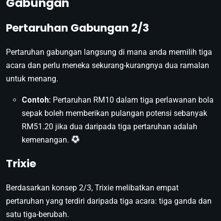
Gabungan
Pertaruhan Gabungan 2/3
Pertaruhan gabungan langsung di mana anda memilih tiga
acara dan perlu meneka sekurang-kurangnya dua ramalan
untuk menang.
Contoh:
Pertaruhan RM10 dalam tiga perlawanan bola
sepak boleh memberikan pulangan potensi sebanyak
RM51.20 jika dua daripada tiga pertaruhan adalah
kemenangan.
Trixie
Berdasarkan konsep 2/3, Trixie melibatkan empat
pertaruhan yang terdiri daripada tiga acara: tiga ganda dan
satu tiga-berubah.