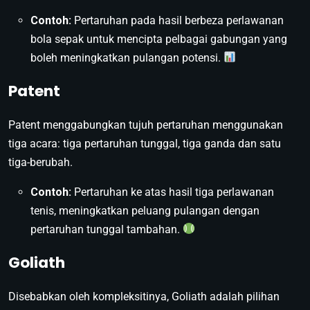
Contoh:
Pertaruhan pada hasil berbeza perlawanan
bola sepak untuk mencipta pelbagai gabungan yang
boleh meningkatkan pulangan potensi.
Patent
Patent menggabungkan tujuh pertaruhan menggunakan
tiga acara: tiga pertaruhan tunggal, tiga ganda dan satu
tiga-berubah.
Contoh:
Pertaruhan ke atas hasil tiga perlawanan
tenis, meningkatkan peluang pulangan dengan
pertaruhan tunggal tambahan.
Goliath
Disebabkan oleh kompleksitinya, Goliath adalah pilihan