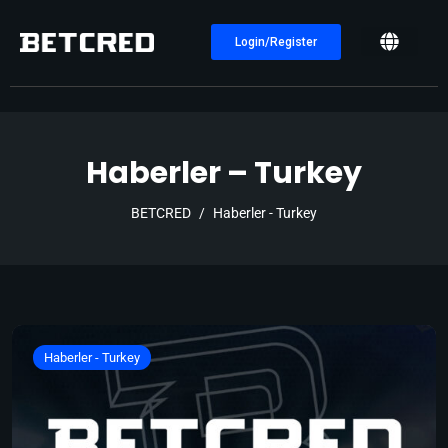
Login/Register
Haberler – Turkey
BETCRED
Haberler - Turkey
Haberler - Turkey