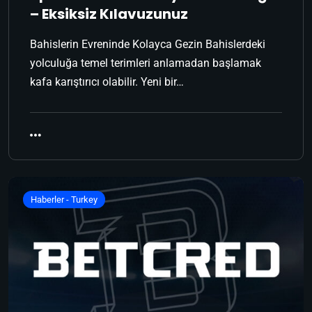
– Eksiksiz Kılavuzunuz
Bahislerin Evreninde Kolayca Gezin Bahislerdeki
yolculuğa temel terimleri anlamadan başlamak
kafa karıştırıcı olabilir. Yeni bir…
Haberler - Turkey