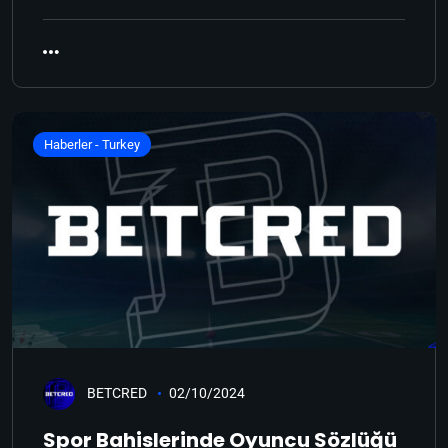
Haberler - Turkey
BETCRED
02/10/2024
Spor Bahislerinde Oyuncu Sözlüğü