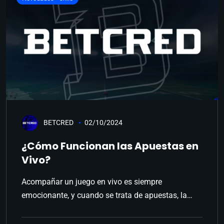
BETCRED
02/10/2024
¿Cómo Funcionan las Apuestas en
Vivo?
Acompañar un juego en vivo es siempre
emocionante, y cuando se trata de apuestas, la…