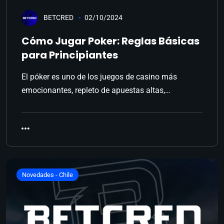
BETCRED
02/10/2024
Cómo Jugar Poker: Reglas Básicas
para Principiantes
El póker es uno de los juegos de casino más
emocionantes, repleto de apuestas altas,…
Novedades - Chile