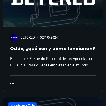
BETCRED
02/10/2024
Odds, ¿qué son y cómo funcionan?
Entienda el Elemento Principal de las Apuestas en
BETCRED Para quienes empiezan en el mundo…
Novedades - Chile