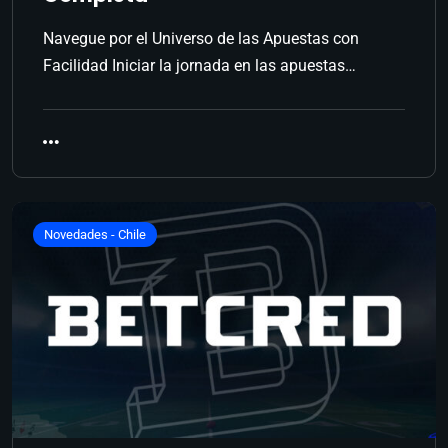
Navegue por el Universo de las Apuestas con
Facilidad Iniciar la jornada en las apuestas…
Novedades - Chile