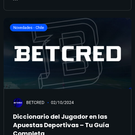
Novedades - Chile
BETCRED
02/10/2024
Diccionario del Jugador en las
Apuestas Deportivas – Tu Guía
Completa