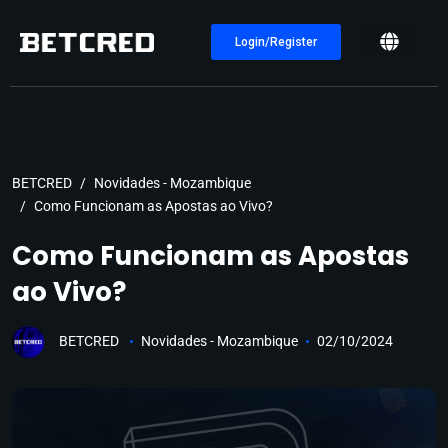
Login/Register
BETCRED
Novidades - Mozambique
Como Funcionam as Apostas ao Vivo?
Como Funcionam as Apostas
ao Vivo?
BETCRED
Novidades - Mozambique
02/10/2024