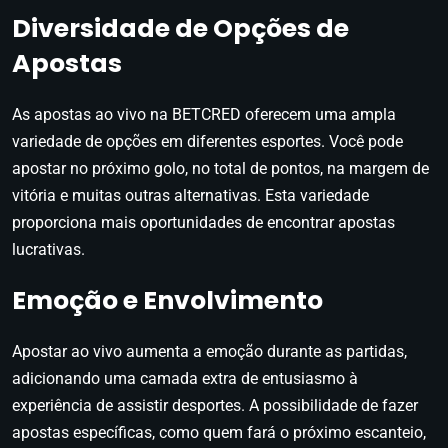
Diversidade de Opções de
Apostas
As apostas ao vivo na BETCRED oferecem uma ampla
variedade de opções em diferentes esportes. Você pode
apostar no próximo golo, no total de pontos, na margem de
vitória e muitas outras alternativas. Esta variedade
proporciona mais oportunidades de encontrar apostas
lucrativas.
Emoção e Envolvimento
Apostar ao vivo aumenta a emoção durante as partidas,
adicionando uma camada extra de entusiasmo à
experiência de assistir desportes. A possibilidade de fazer
apostas específicas, como quem fará o próximo escanteio,