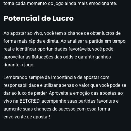
torna cada momento do jogo ainda mais emocionante.
Potencial de Lucro
Ao apostar ao vivo, você tem a chance de obter lucros de
forma mais rápida e direta. Ao analisar a partida em tempo
real e identificar oportunidades favoráveis, você pode
aproveitar as flutuações das odds e garantir ganhos
durante o jogo.
Lembrando sempre da importância de apostar com
responsabilidade e utilizar apenas o valor que você pode se
dar ao luxo de perder. Aproveite a emoção das apostas ao
vivo na BETCRED, acompanhe suas partidas favoritas e
aumente suas chances de sucesso com essa forma
envolvente de apostar!