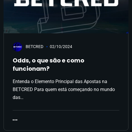
BETCRED
02/10/2024
Odds, o que são e como
funcionam?
Entenda o Elemento Principal das Apostas na
BETCRED Para quem está começando no mundo
das…