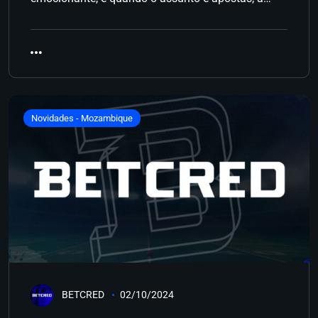
Novidades - Mozambique
BETCRED
02/10/2024