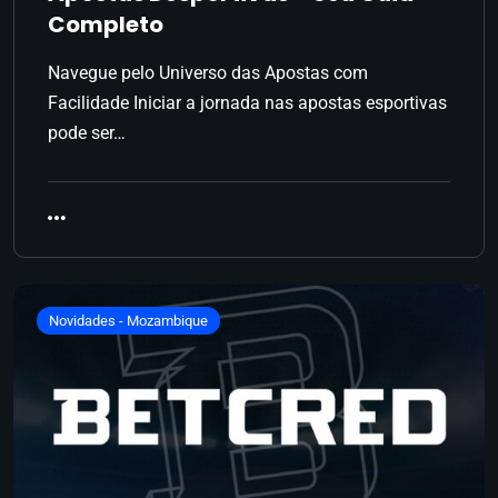
Completo
Navegue pelo Universo das Apostas com
Facilidade Iniciar a jornada nas apostas esportivas
pode ser…
Novidades - Mozambique