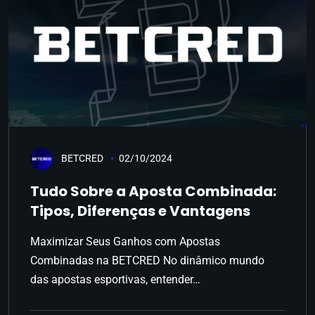
BETCRED
02/10/2024
Tudo Sobre a Aposta Combinada:
Tipos, Diferenças e Vantagens
Maximizar Seus Ganhos com Apostas
Combinadas na BETCRED No dinâmico mundo
das apostas esportivas, entender…