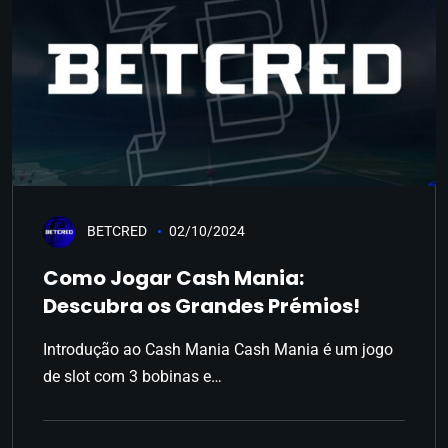
BETCRED
02/10/2024
Como Jogar Cash Mania:
Descubra os Grandes Prémios!
Introdução ao Cash Mania Cash Mania é um jogo
de slot com 3 bobinas e…