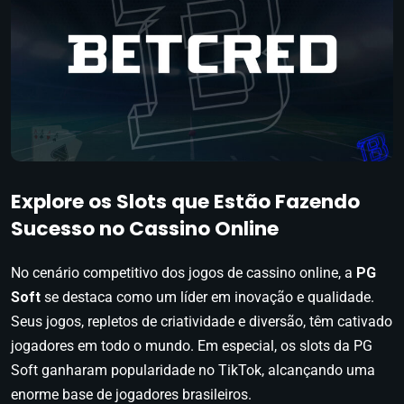
Explore os Slots que Estão Fazendo
Sucesso no Cassino Online
No cenário competitivo dos jogos de cassino online, a
PG
Soft
se destaca como um líder em inovação e qualidade.
Seus jogos, repletos de criatividade e diversão, têm cativado
jogadores em todo o mundo. Em especial, os slots da PG
Soft ganharam popularidade no TikTok, alcançando uma
enorme base de jogadores brasileiros.