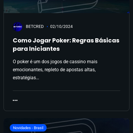
BETCRED
02/10/2024
Como Jogar Poker: Regras Básicas
para Iniciantes
O poker é um dos jogos de cassino mais
emocionantes, repleto de apostas altas,
estratégias…
Novidades - Brasil