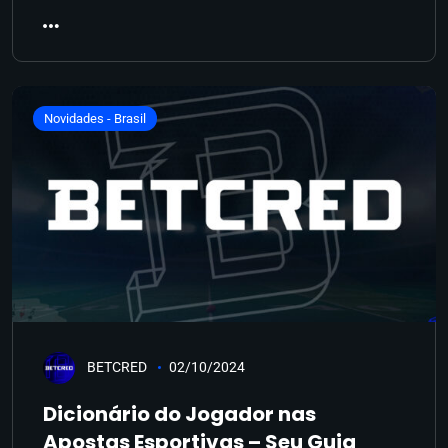
Novidades - Brasil
BETCRED
02/10/2024
Dicionário do Jogador nas
Apostas Esportivas – Seu Guia