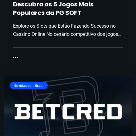
Descubra os 5 Jogos Mais
Populares da PG SOFT
Explore os Slots que Estão Fazendo Sucesso no
Cassino Online No cenário competitivo dos jogos…
Novidades - Brasil