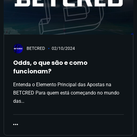
BETCRED
02/10/2024
Odds, o que são e como
funcionam?
Entenda o Elemento Principal das Apostas na
BETCRED Para quem está começando no mundo
das…