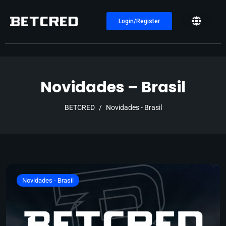
Login/Register
Novidades – Brasil
BETCRED
Novidades - Brasil
Novidades - Brasil