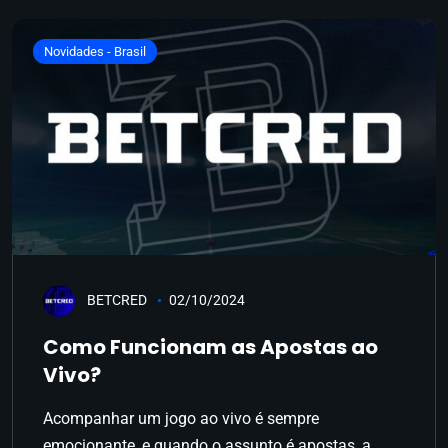
Novidades - Brasil
BETCRED
02/10/2024
Como Funcionam as Apostas ao
Vivo?
Acompanhar um jogo ao vivo é sempre
emocionante, e quando o assunto é apostas, a…