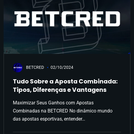
BETCRED
02/10/2024
Tudo Sobre a Aposta Combinada:
Tipos, Diferenças e Vantagens
Maximizar Seus Ganhos com Apostas
Combinadas na BETCRED No dinâmico mundo
das apostas esportivas, entender…