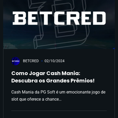
BETCRED
02/10/2024
Como Jogar Cash Mania:
Descubra os Grandes Prêmios!
Cash Mania da PG Soft é um emocionante jogo de
slot que oferece a chance…