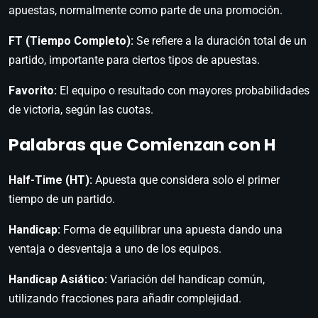
apuestas, normalmente como parte de una promoción.
FT (Tiempo Completo):
Se refiere a la duración total de un
partido, importante para ciertos tipos de apuestas.
Favorito:
El equipo o resultado con mayores probabilidades
de victoria, según las cuotas.
Palabras que Comienzan con H
Half-Time (HT):
Apuesta que considera solo el primer
tiempo de un partido.
Handicap:
Forma de equilibrar una apuesta dando una
ventaja o desventaja a uno de los equipos.
Handicap Asiático:
Variación del handicap común,
utilizando fracciones para añadir complejidad.