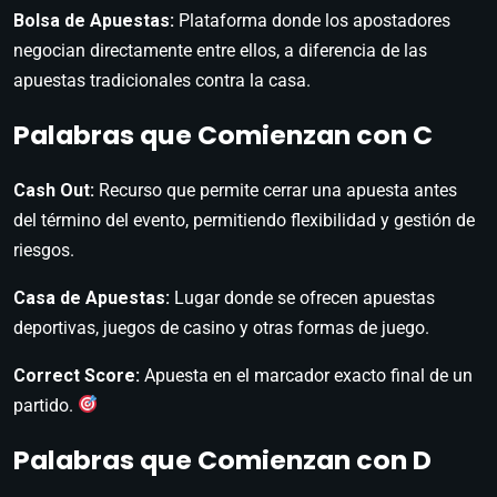
Bolsa de Apuestas:
Plataforma donde los apostadores
negocian directamente entre ellos, a diferencia de las
apuestas tradicionales contra la casa.
Palabras que Comienzan con C
Cash Out:
Recurso que permite cerrar una apuesta antes
del término del evento, permitiendo flexibilidad y gestión de
riesgos.
Casa de Apuestas:
Lugar donde se ofrecen apuestas
deportivas, juegos de casino y otras formas de juego.
Correct Score:
Apuesta en el marcador exacto final de un
partido.
Palabras que Comienzan con D