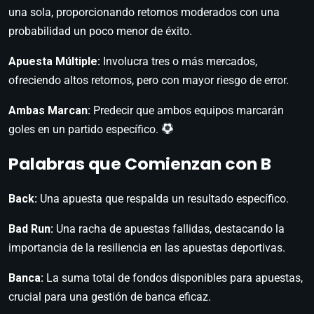
una sola, proporcionando retornos moderados con una
probabilidad un poco menor de éxito.
Apuesta Múltiple:
Involucra tres o más mercados,
ofreciendo altos retornos, pero con mayor riesgo de error.
Ambas Marcan:
Predecir que ambos equipos marcarán
goles en un partido específico.
Palabras que Comienzan con B
Back:
Una apuesta que respalda un resultado específico.
Bad Run:
Una racha de apuestas fallidas, destacando la
importancia de la resiliencia en las apuestas deportivas.
Banca:
La suma total de fondos disponibles para apuestas,
crucial para una gestión de banca eficaz.