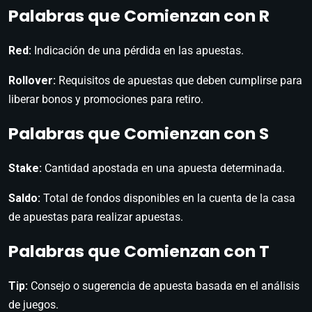
Palabras que Comienzan con R
Red:
Indicación de una pérdida en las apuestas.
Rollover:
Requisitos de apuestas que deben cumplirse para
liberar bonos y promociones para retiro.
Palabras que Comienzan con S
Stake:
Cantidad apostada en una apuesta determinada.
Saldo:
Total de fondos disponibles en la cuenta de la casa
de apuestas para realizar apuestas.
Palabras que Comienzan con T
Tip:
Consejo o sugerencia de apuesta basada en el análisis
de juegos.