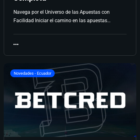
Navega por el Universo de las Apuestas con
Facilidad Iniciar el camino en las apuestas…
Novedades - Ecuador