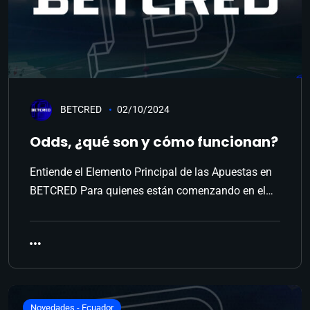
BETCRED
02/10/2024
Odds, ¿qué son y cómo funcionan?
Entiende el Elemento Principal de las Apuestas en
BETCRED Para quienes están comenzando en el…
Novedades - Ecuador