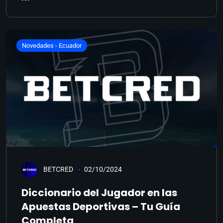
Novedades - Ecuador
BETCRED
02/10/2024
Diccionario del Jugador en las
Apuestas Deportivas – Tu Guía
Completa