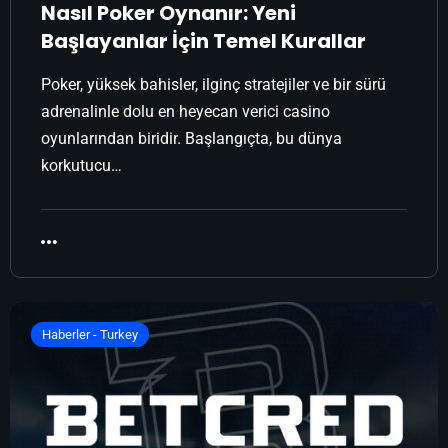
Nasıl Poker Oynanır: Yeni
Başlayanlar İçin Temel Kurallar
Poker, yüksek bahisler, ilginç stratejiler ve bir sürü
adrenalinle dolu en heyecan verici casino
oyunlarından biridir. Başlangıçta, bu dünya
korkutucu…
Haberler - Turkey